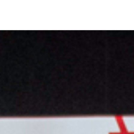
EN
HOISIR
ACTUALITÉS
sites
Nos dernières
e destination
Agenda
références
Presse
lub
Carrières
Partenaires et
Appels d'offre
ls