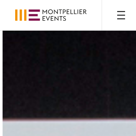
OP
QUI SOMMES-NOUS ?
NOUS C
Présentation
Nos 
Nos métiers
Notr
Nos valeurs
Nos 
Nos équipes
Le C
Photothèque
Nos 
Labe