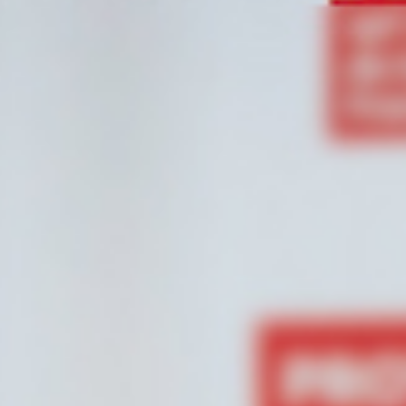
e démarche RSE
-US
kedIn
Youtube