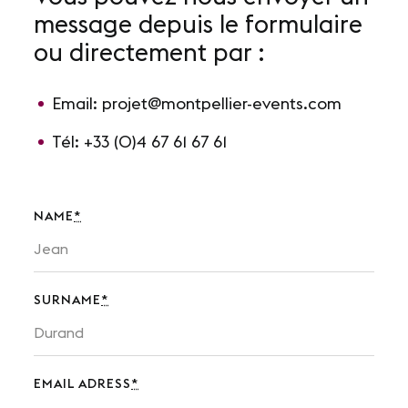
message depuis le formulaire
Nos sites
ou directement par :
Notre destination
Email:
projet@montpellier-events.com
Nos références
Tél:
+33 (0)4 67 61 67 61
Le Club
Nos Partenaires et Labels
NAME
*
Notre démarche RSE
SURNAME
*
ACTUALITÉS
Nos dernières actus
Agenda
EMAIL ADRESS
*