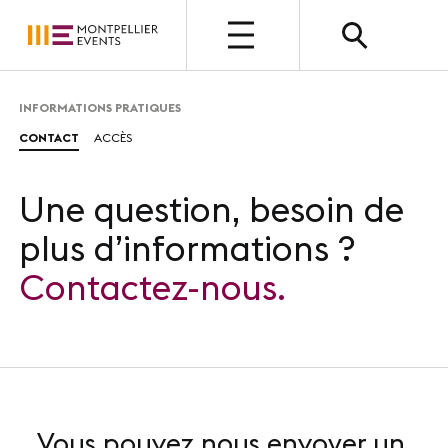
OPEN
INFORMATIONS PRATIQUES
CONTACT
ACCÈS
QUI SOMMES-NOUS ?
Présentation
Une question, besoin de
Nos métiers
plus d’informations ?
Nos valeurs
Contactez-nous.
Nos équipes
Photothèque
Vous pouvez nous envoyer un
NOUS CHOISIR