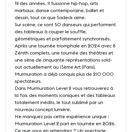
fil des années. Il fusionne hip-hop, arts
Presse
martiaux, danse contemporaine, ballet et
Carrières
dessin, tout ce que Sadeck aime.
Sur scène, ce sont 50 danseurs qui performent
Appels d'offres
des tableaux à couper le souffle,
géométriques et parfaitement synchronisés.
Après une tournée triomphale en 2024 avec 8
Zénith complets, une tournée des théâtres et
NOS SITES
une série de cinquante représentations sold-
Le Corum
out actuellement au 13ème Art (Paris),
Murmuration a déjà conquis plus de 210 000
Le Zénith Sud
spectateurs.
Dans Murmuration Level 2 vous retrouverez à
la fois des moments iconiques et des tableaux
totalement inédits, le tout sublimé par un
INFORMATIONS PRATIQUES
nouveau concept lumière.
Contact
Ne manquez pas cette expérience unique :
Murmuration Level 2 part en tournée en 2026.
Accès
Ce que vous en retiendrez ? Un spectacle