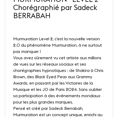
Chorégraphié par Sadeck
Nos sites
BERRABAH
Notre destination
Nos références
Murmuration Level 2, c’est la nouvelle version
Le Club
2.0 du phénomène Murmuration, à ne surtout
pas manquer !
Nos Partenaires et Labels
Vous avez sûrement vu cet artiste aux millions
de vues sur les réseaux sociaux et ses
Notre démarche RSE
chorégraphies hypnotiques : de Shakira à Chris
Brown, des Black Eyed Peas aux Grammy
Awards, en passant par les Victoires de la
Musique et les JO de Paris 2024. Sans oublier
ACTUALITÉS
sa participation à des événements mondiaux
Nos dernières actus
pour les plus grandes marques.
Pensé et créé par Sadeck Berrabah,
Agenda
Murmuration est un concept unique, enrichi au