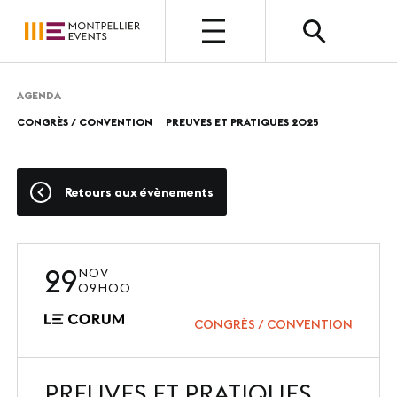
OPEN
AGENDA
CONGRÈS / CONVENTION
PREUVES ET PRATIQUES 2025
QUI SOMMES-NOUS ?
Présentation
Retours aux évènements
Nos métiers
Nos valeurs
29
NOV
Nos équipes
09H00
Photothèque
CONGRÈS / CONVENTION
PREUVES ET PRATIQUES
NOUS CHOISIR