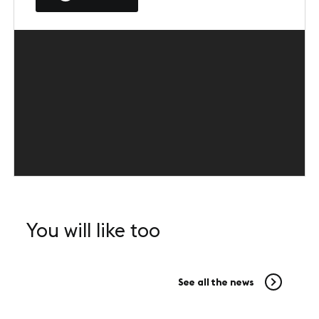
Presse
Carrières
Appels d'offres
NOS SITES
Le Corum
Le Zénith Sud
You will like too
INFORMATIONS PRATIQUES
Contact
See all the news
Accès