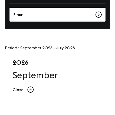
Presse
Filter
Carrières
Appels d'offres
Period : September 2026 - July 2028
NOS SITES
Le Corum
2026
Le Zénith Sud
September
INFORMATIONS PRATIQUES
Close
Contact
Accès