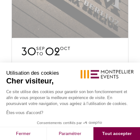
30
02
SEP
OCT
TO
CONGRÈS / CONVENTION
Utilisation des cookies
Cher visiteur,
FRENCH DEUTSCHLAND
Ce site utilise des cookies pour garantir son bon fonctionnement et
FUEL CELL
accessibility
afin de vous proposer la meilleure expérience de visite. En
Augmenter la taille de po
poursuivant votre navigation, vous agréez à l’utilisation de cookies.
Diminuer la taille de poli
...
Êtes-vous d'accord?
Nuances de gris
To top
Consentements certifiés par
Know more
Souligner les liens
Fermer
Paramétrer
Tout accepter