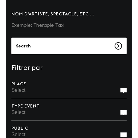
Nos sites
NOM D'ARTISTE, SPECTACLE, ETC ...
Notre destination
Nos références
Search
Le Club
Nos Partenaires et Labels
Filtrer par
Notre démarche RSE
PLACE
ACTUALITÉS
TYPE EVENT
Nos dernières actus
Agenda
PUBLIC