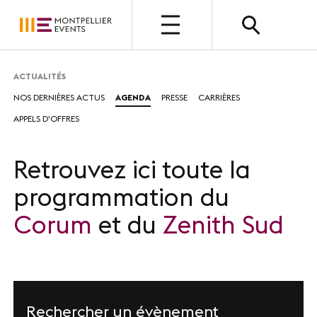
OPEN
ACTUALITÉS
NOS DERNIÈRES ACTUS
AGENDA
PRESSE
CARRIÈRES
QUI SOMMES-NOUS ?
APPELS D'OFFRES
Présentation
Nos métiers
Retrouvez ici toute la
programmation du
Nos valeurs
Corum
et du
Zenith Sud
Nos équipes
Photothèque
Rechercher un évènement
NOUS CHOISIR