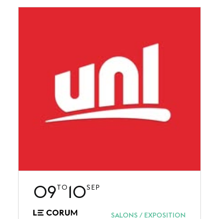
FOLLOW-US
LinkedIn
Youtube
09
10
TO
SEP
SALONS / EXPOSITION