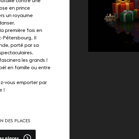
ataille contre une
ose en prince
ers un royaume
danser.
la première fois en
-Pétersbourg. Il
nde, porté par sa
pectaculaires.
fascinera les grands !
oël en famille ou entre
ez-vous emporter par
e !
N DES PLACES
es places