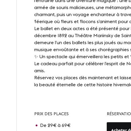
l’entraîne dans une aventure magique : une b
armée de souris malicieuses, une métamorph
charmant, puis un voyage enchanteur à trav
féerique où fleurs et flocons s’animent pour 
Le ballet en deux actes a été présenté pour 
décembre 1892 au Théâtre Mariinsky de Saint
demeure l’un des ballets les plus joués au mo
musique envoûtante et à ses chorégraphies s
✨ Un spectacle qui émerveillera les petits et 
Le cadeau parfait pour célébrer l’esprit de N
amis.
Réservez vos places dès maintenant et laiss
la beauté éternelle de cette histoire hivernal
PRIX DES PLACES
RÉSERVATIO
De 29€ à 69€
Acheter d