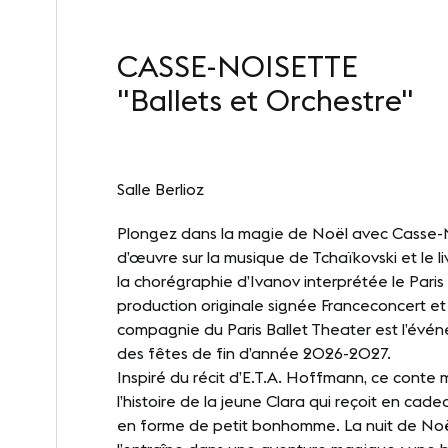
Notr
CASSE-NOISETTE
"Ballets et Orchestre"
INFORMATIONS PRATIQUES
SUIVEZ
Contact
Lin
Salle Berlioz
Accès
Plongez dans la magie de Noël avec Casse-N
d’œuvre sur la musique de Tchaïkovski et le li
la chorégraphie d’Ivanov interprétée le Paris
production originale signée Franceconcert et
compagnie du Paris Ballet Theater est l’évé
des fêtes de fin d’année 2026-2027.
Inspiré du récit d’E.T.A. Hoffmann, ce conte m
l’histoire de la jeune Clara qui reçoit en cad
en forme de petit bonhomme. La nuit de Noël,