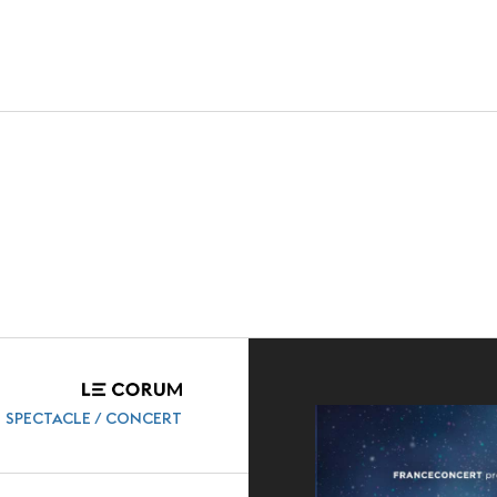
VERT
HOISIR
ACTUALITÉS
sites
Nos dernières
e destination
Agenda
références
Presse
lub
Carrières
SPECTACLE / CONCERT
Partenaires et
Appels d'offre
ls