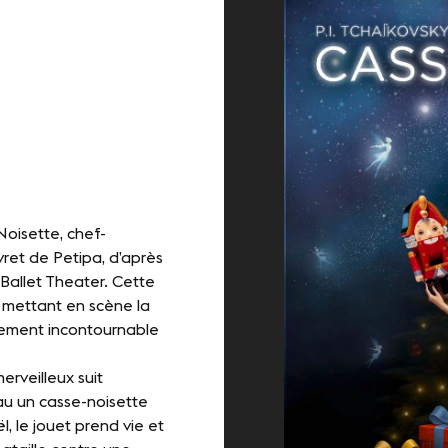
e démarche RSE
-NOUS
kedIn
Youtube
oisette, chef-
vret de Petipa, d’après
 Ballet Theater. Cette
 mettant en scène la
nement incontournable
erveilleux suit
eau un casse-noisette
 le jouet prend vie et