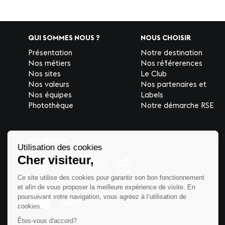
QUI SOMMES NOUS ?
NOUS CHOISIR
Présentation
Notre destination
Nos métiers
Nos référerences
Nos sites
Le Club
Nos valeurs
Nos partenaires et
Nos équipes
Labels
Photothèque
Notre démarche RSE
MEMBRE DE
Utilisation des cookies
Cher visiteur,
Ce site utilise des cookies pour garantir son bon fonctionnement
et afin de vous proposer la meilleure expérience de visite. En
poursuivant votre navigation, vous agréez à l’utilisation de
cookies.
Êtes-vous d'accord?