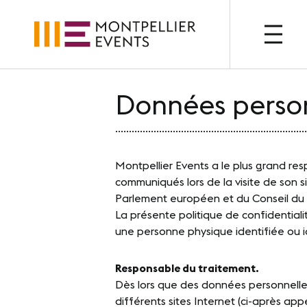
OU
Données person
QUI SOMMES-NOUS ?
NOUS C
......................................................................
Présentation
Nos 
Montpellier Events a le plus grand res
Nos métiers
Notr
communiqués lors de la visite de son s
Parlement européen et du Conseil du 2
Nos valeurs
Nos 
La présente politique de confidential
une personne physique identifiée ou i
Nos équipes
Le C
Responsable du traitement.
Photothèque
Nos 
Dès lors que des données personnelles
Labe
différents sites Internet (ci-après app