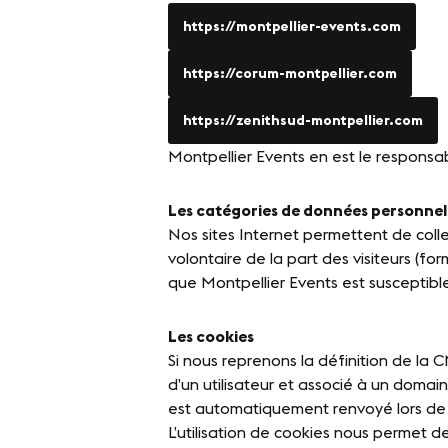
https://montpellier-events.com
Notr
https://corum-montpellier.com
https://zenithsud-montpellier.com
INFORMATIONS PRATIQUES
SUIVEZ
Montpellier Events en est le responsa
Contact
Lin
Les catégories de données personnell
Accès
Nos sites Internet permettent de coll
volontaire de la part des visiteurs (fo
que Montpellier Events est susceptible 
Les cookies
Si nous reprenons la définition de la C
d’un utilisateur et associé à un domai
est automatiquement renvoyé lors de 
L’utilisation de cookies nous permet d