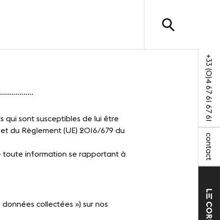
+33 (0)4 67 61 67 61
NOS SITES
.................
 actus
Le Corum
 qui sont susceptibles de lui être
Le Zénith Sud
iée et du Règlement (UE) 2016/679 du
contact
e toute information se rapportant à
s
 données collectées ») sur nos