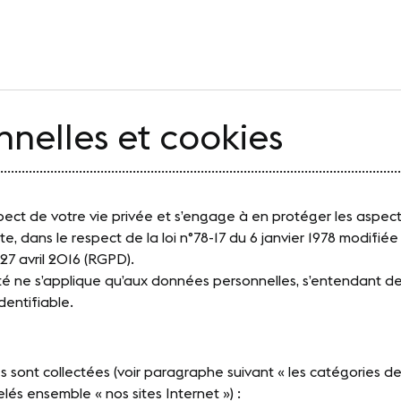
VERT
nelles et cookies
HOISIR
ACTUALITÉS
................................................................................................................
sites
Nos dernières
pect de votre vie privée et s’engage à en protéger les aspects
e destination
Agenda
ite, dans le respect de la loi n°78-17 du 6 janvier 1978 modif
7 avril 2016 (RGPD).
références
Presse
ité ne s’applique qu’aux données personnelles, s’entendant d
dentifiable.
lub
Carrières
Partenaires et
Appels d'offre
 sont collectées (voir paragraphe suivant « les catégories de
ls
elés ensemble « nos sites Internet ») :