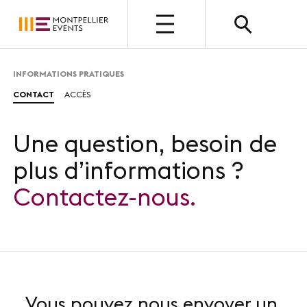
OUVERT
INFORMATIONS PRATIQUES
CONTACT
ACCÈS
QUI SOMMES-NOUS ?
Présentation
Une question, besoin de
Nos métiers
plus d’informations ?
Nos valeurs
Contactez-nous.
Nos équipes
Photothèque
Vous pouvez nous envoyer un
NOUS CHOISIR