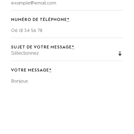
Presse
Carrières
NUMÉRO DE TÉLÉPHONE
*
Appels d'offres
SUJET DE VOTRE MESSAGE
*
NOS SITES
Le Corum
VOTRE MESSAGE
*
Le Zénith Sud
INFORMATIONS PRATIQUES
Contact
Accès