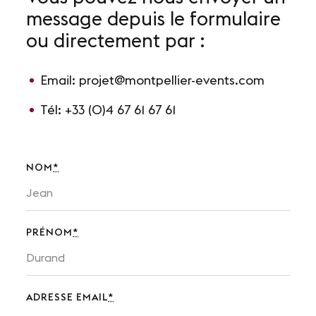
message depuis le formulaire
Nos sites
ou directement par :
Notre destination
Email:
projet@montpellier-events.com
Nos références
Tél:
+33 (0)4 67 61 67 61
Le Club
Nos Partenaires et Labels
NOM
*
Notre démarche RSE
PRÉNOM
*
ACTUALITÉS
Nos dernières actus
Agenda
ADRESSE EMAIL
*