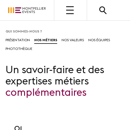
OUVERT
QUI SOMMES-NOUS ?
PRÉSENTATION
NOS MÉTIERS
NOS VALEURS
NOS ÉQUIPES
QUI SOMMES-NOUS ?
PHOTOTHÈQUE
Présentation
Nos métiers
Un savoir-faire et des
expertises métiers
Nos valeurs
complémentaires
Nos équipes
Photothèque
01
NOUS CHOISIR