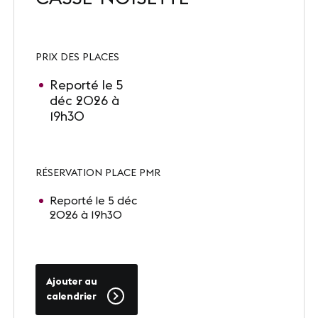
Nos sites
Notre destination
PRIX DES PLACES
Nos références
Reporté le 5
déc 2026 à
19h30
Le Club
Nos Partenaires et Labels
RÉSERVATION PLACE PMR
Notre démarche RSE
Reporté le 5 déc
2026 à 19h30
ACTUALITÉS
Nos dernières actus
Ajouter au
Agenda
calendrier