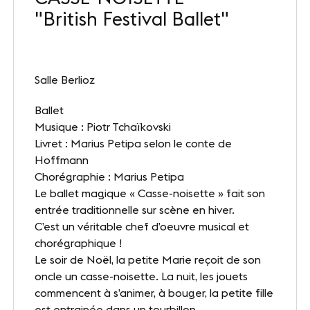
"British Festival Ballet"
Nos sites
Notre destination
Salle Berlioz
Nos références
Ballet
Le Club
Musique : Piotr Tchaïkovski
Livret : Marius Petipa selon le conte de
Nos Partenaires et Labels
Hoffmann
Notre démarche RSE
Chorégraphie : Marius Petipa
Le ballet magique « Casse-noisette » fait son
entrée traditionnelle sur scène en hiver.
C’est un véritable chef d’oeuvre musical et
ACTUALITÉS
chorégraphique !
Nos dernières actus
Le soir de Noël, la petite Marie reçoit de son
oncle un casse-noisette. La nuit, les jouets
Agenda
commencent à s’animer, à bouger, la petite fille
est entrainée dans un tourbillon