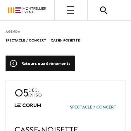
OUVERT
AGENDA
SPECTACLE / CONCERT
CASSE-NOISETTE
QUI SOMMES-NOUS ?
Présentation
Retours aux évènements
Nos métiers
Nos valeurs
05
DÉC.
Nos équipes
19H30
Photothèque
SPECTACLE / CONCERT
CASSE-NOISETTE
NOUS CHOISIR