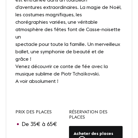
Presse
d’aventures extraordinaires. La magie de Noël,
les costumes magnifiques, les
Carrières
chorégraphies variées, une véritable
atmosphère des fêtes font de Casse-noisette
Appels d'offres
un
spectacle pour toute la famille. Un merveilleux
ballet, une symphonie de beauté et de
NOS SITES
grâce !
Venez découvrir ce conte de fée avec la
Le Corum
musique sublime de Piotr Tchaïkovski.
Le Zénith Sud
A voir absolument !
INFORMATIONS PRATIQUES
PRIX DES PLACES
RÉSERVATION DES
Contact
PLACES
De 35€ à 65€
Accès
Acheter des places