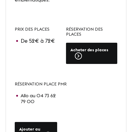
Presse
Carrières
PRIX DES PLACES
RÉSERVATION DES
Appels d'offres
PLACES
De 52€ à 72€
Acheter des places
NOS SITES
Le Corum
Le Zénith Sud
RÉSERVATION PLACE PMR
Allo au 04 73 62
79 00
INFORMATIONS PRATIQUES
Contact
Accès
Ajouter au