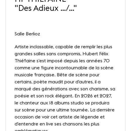
"Des Adieux .../..."
Nos sites
Notre destination
Salle Berlioz
Nos références
Artiste inclassable, capable de remplir les plus
Le Club
grandes salles sans compromis, Hubert Félix
Thiéfaine s’est imposé depuis les années 70
Nos Partenaires et Labels
comme une figure incontournable de la scène
Notre démarche RSE
musicale française. Bête de scène pour
certains, poète maudit pour d’autres, il a
marqué des générations avec son charisme, sa
poésie et son rock élégant. En 2026 et 2027,
ACTUALITÉS
le chanteur aux 18 albums studio se produira
Nos dernières actus
sur scène pour une ultime tournée. La dernière
occasion de voir cet artiste de légende et
Agenda
d’entendre en live ses chansons les plus
emblématiques.