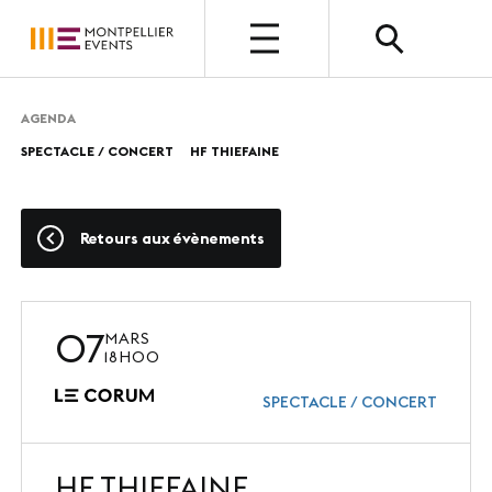
OUVERT
AGENDA
SPECTACLE / CONCERT
HF THIEFAINE
QUI SOMMES-NOUS ?
Présentation
Retours aux évènements
Nos métiers
Nos valeurs
07
MARS
Nos équipes
18H00
Photothèque
SPECTACLE / CONCERT
HF THIEFAINE
NOUS CHOISIR