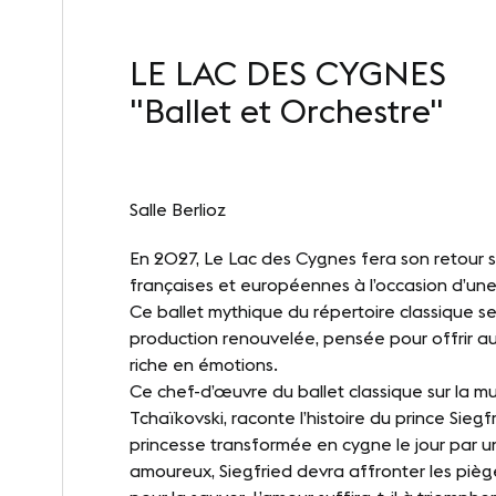
Notr
LE LAC DES CYGNES
"Ballet et Orchestre"
INFORMATIONS PRATIQUES
SUIVEZ
Contact
Lin
Salle Berlioz
Accès
En 2027, Le Lac des Cygnes fera son retour s
françaises et européennes à l’occasion d’un
Ce ballet mythique du répertoire classique 
production renouvelée, pensée pour offrir a
riche en émotions.
Ce chef-d’œuvre du ballet classique sur la mus
Tchaïkovski, raconte l’histoire du prince Siegf
princesse transformée en cygne le jour par un
amoureux, Siegfried devra affronter les pièg