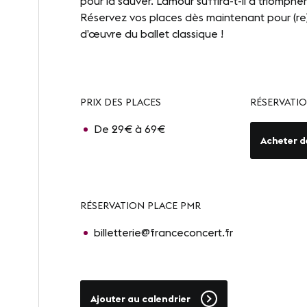
pour la sauver. L’amour suffira-t-il à triomphe
Réservez vos places dès maintenant pour (re
d’œuvre du ballet classique !
PRIX DES PLACES
RÉSERVATIO
De 29€ à 69€
Acheter d
RÉSERVATION PLACE PMR
billetterie@franceconcert.fr
Ajouter au calendrier