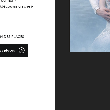
r du mal ?
)découvrir un chef-
N DES PLACES
es places