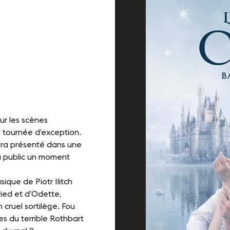
e démarche RSE
-NOUS
kedIn
Youtube
ur les scènes
e tournée d’exception.
sera présenté dans une
u public un moment
ique de Piotr Ilitch
ried et d’Odette,
 cruel sortilège. Fou
es du terrible Rothbart