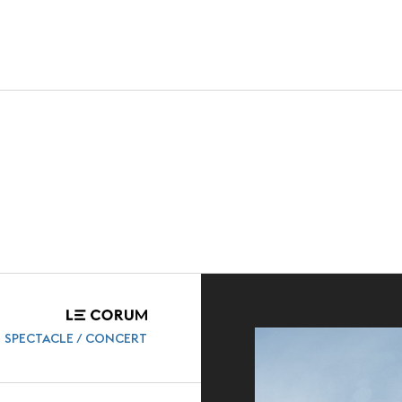
VERT
HOISIR
ACTUALITÉS
sites
Nos dernières
e destination
Agenda
références
Presse
lub
Carrières
SPECTACLE / CONCERT
Partenaires et
Appels d'offre
ls