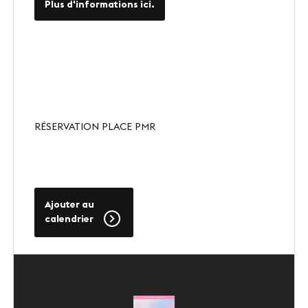
Plus d'informations ici.
Presse
Carrières
Appels d'offres
RÉSERVATION PLACE PMR
NOS SITES
Le Corum
Le Zénith Sud
Ajouter au
calendrier
INFORMATIONS PRATIQUES
Contact
Accès