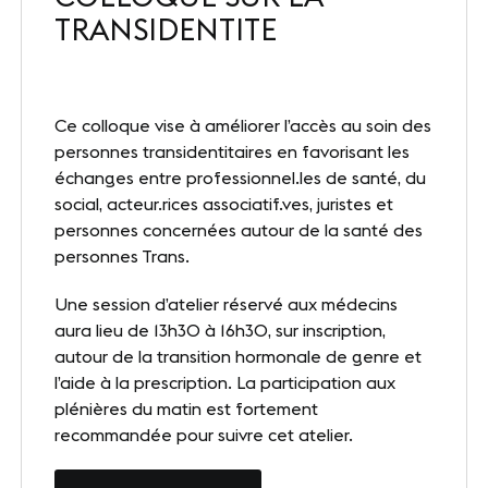
TRANSIDENTITE
Nos sites
Notre destination
Ce colloque vise à améliorer l’accès au soin des
Nos références
personnes transidentitaires en favorisant les
Le Club
échanges entre professionnel.les de santé, du
social, acteur.rices associatif.ves, juristes et
Nos Partenaires et Labels
personnes concernées autour de la santé des
personnes Trans.
Notre démarche RSE
Une session d’atelier réservé aux médecins
aura lieu de 13h30 à 16h30, sur inscription,
autour de la transition hormonale de genre et
ACTUALITÉS
l’aide à la prescription. La participation aux
Nos dernières actus
plénières du matin est fortement
recommandée pour suivre cet atelier.
Agenda