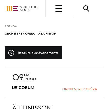
OUVERT
AGENDA
ORCHESTRE / OPÉRA
À L’UNISSON
QUI SOMMES-NOUS ?
Présentation
Retours aux évènements
Nos métiers
Nos valeurs
09
MAI
Nos équipes
19H00
Photothèque
ORCHESTRE / OPÉRA
À L’UNISSON
NOUS CHOISIR