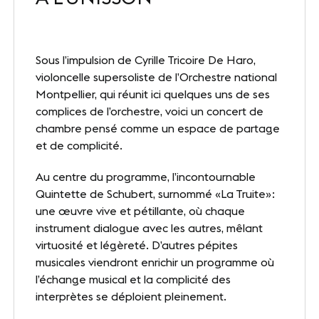
Nos sites
Notre destination
Sous l’impulsion de Cyrille Tricoire De Haro,
violoncelle supersoliste de l’Orchestre national
Nos références
Montpellier, qui réunit ici quelques uns de ses
complices de l’orchestre, voici un concert de
Le Club
chambre pensé comme un espace de partage
et de complicité.
Nos Partenaires et Labels
Au centre du programme, l’incontournable
Notre démarche RSE
Quintette de Schubert, surnommé «La Truite» :
une œuvre vive et pétillante, où chaque
instrument dialogue avec les autres, mêlant
ACTUALITÉS
virtuosité et légèreté. D’autres pépites
Nos dernières actus
musicales viendront enrichir un programme où
l’échange musical et la complicité des
Agenda
interprètes se déploient pleinement.