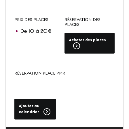
Presse
Carrières
PRIX DES PLACES
RÉSERVATION DES
PLACES
Appels d'offres
De 10 à 20€
Acheter des places
NOS SITES
Le Corum
RÉSERVATION PLACE PMR
Le Zénith Sud
INFORMATIONS PRATIQUES
Ajouter au
Contact
calendrier
Accès