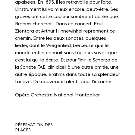
apaisées. En 1895, il les retravaille pour l’alto.
Presse
L’instrument lui va mieux encore, peut-être. Ses
graves ont cette couleur sombre et dorée que
Carrières
Brahms cherchait. Dans ce concert, Paul
Zientara et Arthur Hinnewinkel reprennent ce
Appels d'offres
chemin. Entre les deux sonates, quelques
lieder, dont le Wiegenlied, berceuse que le
monde entier connaît sans toujours savoir que
NOS SITES
c’est lui qui l’a écrite. Et pour finir, le Scherzo de
Le Corum
la Sonate FAE, clin d’œil à une autre amitié, une
autre époque. Brahms dans toute sa splendeur
Le Zénith Sud
tardive. De nouveaux talents pour l’incarner.
Opéra Orchestre National Montpellier
INFORMATIONS PRATIQUES
Contact
RÉSERVATION DES
Accès
PLACES