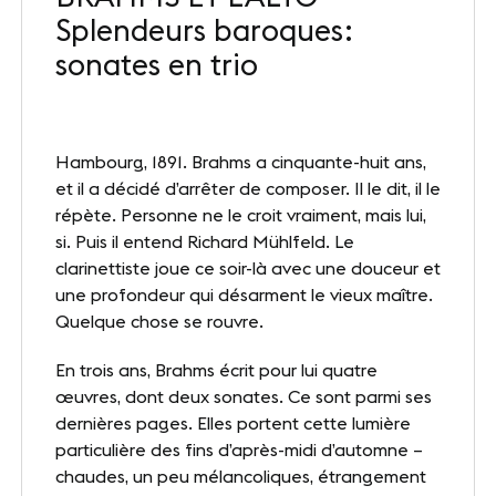
Splendeurs baroques :
Nos sites
sonates en trio
Notre destination
Nos références
Hambourg, 1891. Brahms a cinquante-huit ans,
Le Club
et il a décidé d’arrêter de composer. Il le dit, il le
répète. Personne ne le croit vraiment, mais lui,
Nos Partenaires et Labels
si. Puis il entend Richard Mühlfeld. Le
clarinettiste joue ce soir-là avec une douceur et
Notre démarche RSE
une profondeur qui désarment le vieux maître.
Quelque chose se rouvre.
En trois ans, Brahms écrit pour lui quatre
ACTUALITÉS
œuvres, dont deux sonates. Ce sont parmi ses
Nos dernières actus
dernières pages. Elles portent cette lumière
particulière des fins d’après-midi d’automne –
Agenda
chaudes, un peu mélancoliques, étrangement