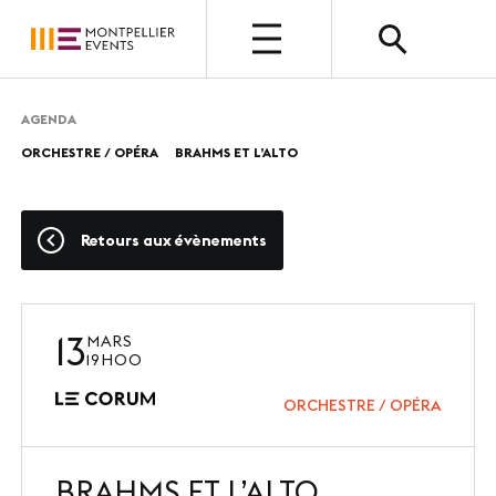
OUVERT
AGENDA
ORCHESTRE / OPÉRA
BRAHMS ET L’ALTO
QUI SOMMES-NOUS ?
Présentation
Retours aux évènements
Nos métiers
Nos valeurs
13
MARS
Nos équipes
19H00
Photothèque
ORCHESTRE / OPÉRA
BRAHMS ET L’ALTO
NOUS CHOISIR