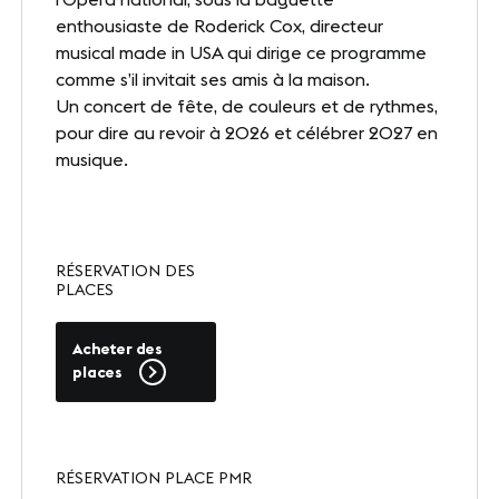
Presse
enthousiaste de Roderick Cox, directeur
musical made in USA qui dirige ce programme
Carrières
comme s’il invitait ses amis à la maison.
Un concert de fête, de couleurs et de rythmes,
Appels d'offres
pour dire au revoir à 2026 et célébrer 2027 en
musique.
NOS SITES
Le Corum
RÉSERVATION DES
PLACES
Le Zénith Sud
Acheter des
places
INFORMATIONS PRATIQUES
Contact
Accès
RÉSERVATION PLACE PMR