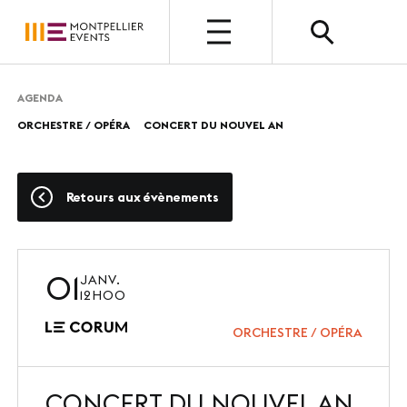
OUVERT
AGENDA
ORCHESTRE / OPÉRA
CONCERT DU NOUVEL AN
QUI SOMMES-NOUS ?
Présentation
Retours aux évènements
Nos métiers
Nos valeurs
01
JANV.
Nos équipes
12H00
Photothèque
ORCHESTRE / OPÉRA
CONCERT DU NOUVEL AN
NOUS CHOISIR