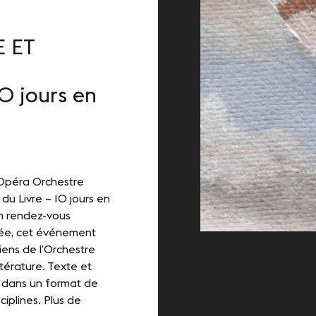
e démarche RSE
 ET
0 jours en
-NOUS
kedIn
Youtube
’Opéra Orchestre
du Livre – 10 jours en
un rendez-vous
née, cet événement
ciens de l’Orchestre
térature. Texte et
, dans un format de
ciplines. Plus de