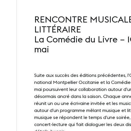
Notr
RENCONTRE MUSICALE
LITTÉRAIRE
La Comédie du Livre – 1
INFORMATIONS PRATIQUES
SUIVEZ
mai
Contact
Lin
Accès
Suite aux succès des éditions précédentes, l
national Montpellier Occitanie et la Comédie 
mai poursuivent leur collaboration autour d’
désormais ancré dans la saison. Chaque an
réunit un ou une écrivaine invitée et les musi
autour d’un programme mêlant musique et lit
musique se répondent le temps d’une soirée
concert-lecture qui fait dialoguer les deux dis