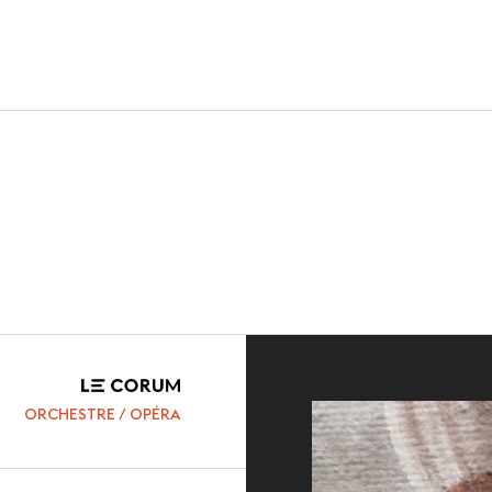
VERT
HOISIR
ACTUALITÉS
sites
Nos dernières
e destination
Agenda
références
Presse
lub
Carrières
ORCHESTRE / OPÉRA
Partenaires et
Appels d'offre
ls