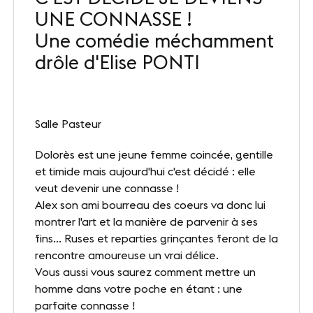
UNE CONNASSE !
Nos sites
Une comédie méchamment
Notre destination
drôle d'Elise PONTI
Nos références
Le Club
Salle Pasteur
Nos Partenaires et Labels
Dolorès est une jeune femme coincée, gentille
et timide mais aujourd'hui c'est décidé : elle
Notre démarche RSE
veut devenir une connasse !
Alex son ami bourreau des coeurs va donc lui
montrer l'art et la manière de parvenir à ses
ACTUALITÉS
fins... Ruses et reparties grinçantes feront de la
rencontre amoureuse un vrai délice.
Nos dernières actus
Vous aussi vous saurez comment mettre un
homme dans votre poche en étant : une
Agenda
parfaite connasse !