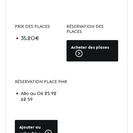
Presse
Carrières
PRIX DES PLACES
RÉSERVATION DES
Appels d'offres
PLACES
35.20€
Acheter des places
NOS SITES
Le Corum
Le Zénith Sud
RÉSERVATION PLACE PMR
Allo au 06 25 92
62 59
INFORMATIONS PRATIQUES
Contact
Accès
Ajouter au