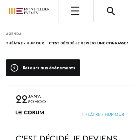
OUVERT
AGENDA
THÉÂTRE / HUMOUR
C'EST DÉCIDÉ JE DEVIENS UNE CONNASSE !
QUI SOMMES-NOUS ?
Présentation
Retours aux évènements
Nos métiers
Nos valeurs
22
JANV.
Nos équipes
20H00
Photothèque
THÉÂTRE / HUMOUR
C'EST DÉCIDÉ JE DEVIENS
NOUS CHOISIR