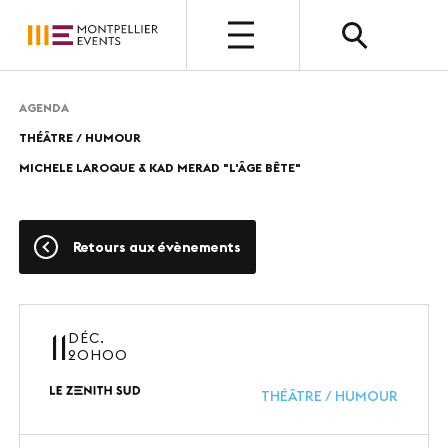
OUVERT
AGENDA
THÉÂTRE / HUMOUR
QUI SOMMES-NOUS ?
MICHELE LAROQUE & KAD MERAD "L'ÂGE BÊTE"
Présentation
Nos métiers
Retours aux évènements
Nos valeurs
Nos équipes
11
DÉC.
20H00
Photothèque
THÉÂTRE / HUMOUR
NOUS CHOISIR