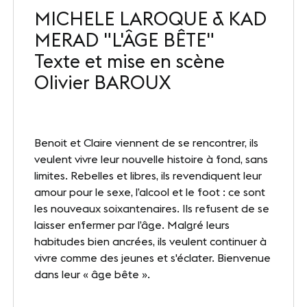
MICHELE LAROQUE & KAD
Nos sites
MERAD "L'ÂGE BÊTE"
Notre destination
Texte et mise en scène
Olivier BAROUX
Nos références
Le Club
Benoit et Claire viennent de se rencontrer, ils
Nos Partenaires et Labels
veulent vivre leur nouvelle histoire à fond, sans
Notre démarche RSE
limites. Rebelles et libres, ils revendiquent leur
amour pour le sexe, l’alcool et le foot : ce sont
les nouveaux soixantenaires. Ils refusent de se
laisser enfermer par l’âge. Malgré leurs
ACTUALITÉS
habitudes bien ancrées, ils veulent continuer à
Nos dernières actus
vivre comme des jeunes et s'éclater. Bienvenue
dans leur « âge bête ».
Agenda