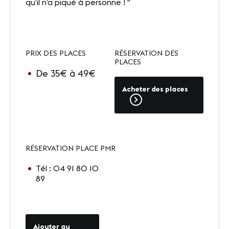
qu’il n’a piqué à personne ! "
Presse
Carrières
Appels d'offres
PRIX DES PLACES
RÉSERVATION DES
PLACES
De 35€ à 49€
Acheter des places
NOS SITES
Le Corum
Le Zénith Sud
RÉSERVATION PLACE PMR
Tél : 04 91 80 10
89
INFORMATIONS PRATIQUES
Contact
Accès
Ajouter au