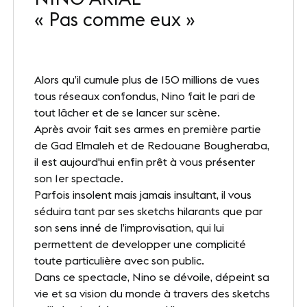
« Pas comme eux »
Nos sites
Notre destination
Alors qu’il cumule plus de 150 millions de vues
Nos références
tous réseaux confondus, Nino fait le pari de
Le Club
tout lâcher et de se lancer sur scène.
Après avoir fait ses armes en première partie
Nos Partenaires et Labels
de Gad Elmaleh et de Redouane Bougheraba,
il est aujourd'hui enfin prêt à vous présenter
Notre démarche RSE
son 1er spectacle.
Parfois insolent mais jamais insultant, il vous
séduira tant par ses sketchs hilarants que par
son sens inné de l’improvisation, qui lui
ACTUALITÉS
permettent de developper une complicité
Nos dernières actus
toute particulière avec son public.
Dans ce spectacle, Nino se dévoile, dépeint sa
Agenda
vie et sa vision du monde à travers des sketchs