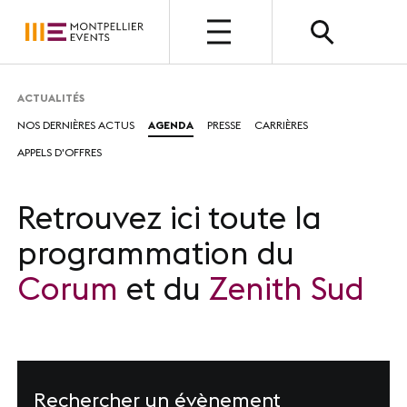
OUVERT
ACTUALITÉS
NOS DERNIÈRES ACTUS
AGENDA
PRESSE
CARRIÈRES
QUI SOMMES-NOUS ?
APPELS D'OFFRES
Présentation
Nos métiers
Retrouvez ici toute la
programmation du
Nos valeurs
Corum
et du
Zenith Sud
Nos équipes
Photothèque
Rechercher un évènement
NOUS CHOISIR