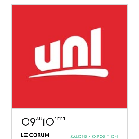
SUIVEZ-NOUS
LinkedIn
Youtube
09
10
AU
SEPT.
SALONS / EXPOSITION