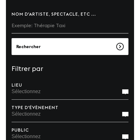
Nos sites
NOM D'ARTISTE, SPECTACLE, ETC ...
Notre destination
Nos références
Rechercher
Le Club
Nos Partenaires et Labels
Filtrer par
Notre démarche RSE
LIEU
ACTUALITÉS
TYPE D'ÉVÈNEMENT
Nos dernières actus
Agenda
PUBLIC