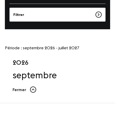
Presse
Filtrer
Carrières
Appels d'offres
Période : septembre 2026 - juillet 2027
NOS SITES
Le Corum
2026
Le Zénith Sud
septembre
INFORMATIONS PRATIQUES
Fermer
Contact
Accès