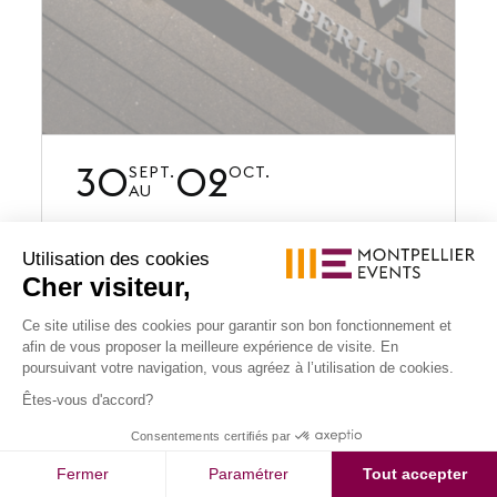
30
02
SEPT.
OCT.
AU
CONGRÈS / CONVENTION
Utilisation des cookies
Cher visiteur,
FRENCH DEUTSCHLAND
Ce site utilise des cookies pour garantir son bon fonctionnement et
FUEL CELL
accessibility
afin de vous proposer la meilleure expérience de visite. En
Augmenter la taille de po
poursuivant votre navigation, vous agréez à l’utilisation de cookies.
Diminuer la taille de poli
...
Êtes-vous d'accord?
Nuances de gris
Haut de page
Consentements certifiés par
En savoir plus
Souligner les liens
Fermer
Paramétrer
Tout accepter