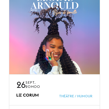
26
SEPT.
20H00
THÉÂTRE / HUMOUR